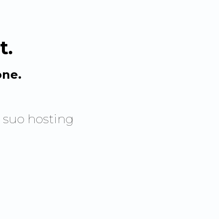
t
.
one.
 suo hosting