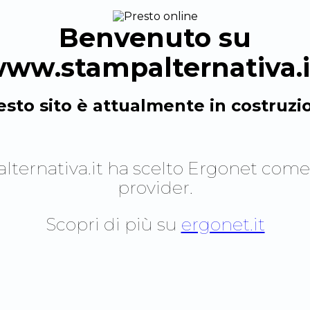
Benvenuto su
ww.stampalternativa.i
sto sito è attualmente in costruzi
ternativa.it
ha scelto Ergonet come
provider.
Scopri di più su
ergonet.it