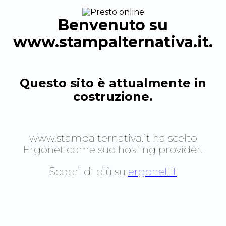
Benvenuto su
www.stampalternativa.it
.
Questo sito è attualmente in
costruzione.
www.stampalternativa.it
ha scelto
Ergonet come suo hosting provider.
Scopri di più su
ergonet.it