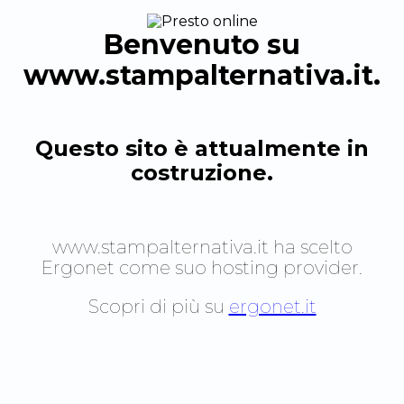
Benvenuto su
www.stampalternativa.it
.
Questo sito è attualmente in
costruzione.
www.stampalternativa.it
ha scelto
Ergonet come suo hosting provider.
Scopri di più su
ergonet.it