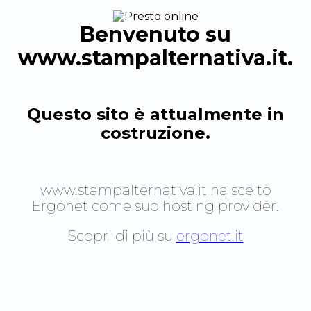
Benvenuto su
www.stampalternativa.it
.
Questo sito è attualmente in
costruzione.
www.stampalternativa.it
ha scelto
Ergonet come suo hosting provider.
Scopri di più su
ergonet.it