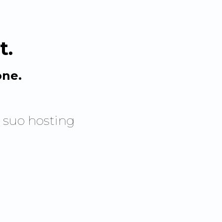
t
.
one.
 suo hosting