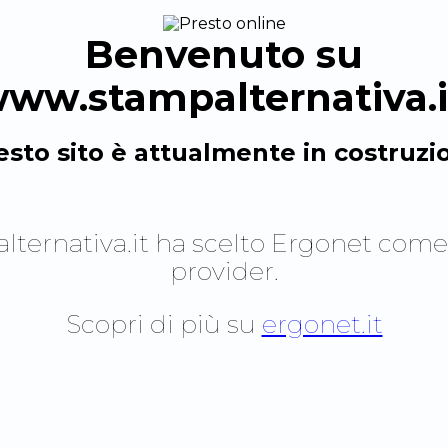
Benvenuto su
ww.stampalternativa.i
sto sito è attualmente in costruzi
ternativa.it
ha scelto Ergonet come
provider.
Scopri di più su
ergonet.it