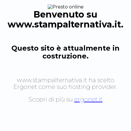
Benvenuto su
www.stampalternativa.it
.
Questo sito è attualmente in
costruzione.
www.stampalternativa.it
ha scelto
Ergonet come suo hosting provider.
Scopri di più su
ergonet.it