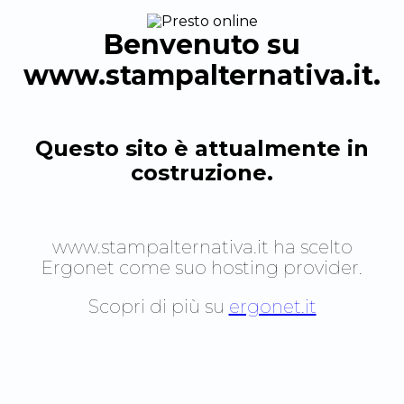
Benvenuto su
www.stampalternativa.it
.
Questo sito è attualmente in
costruzione.
www.stampalternativa.it
ha scelto
Ergonet come suo hosting provider.
Scopri di più su
ergonet.it