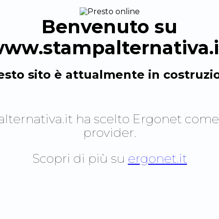
Benvenuto su
ww.stampalternativa.i
sto sito è attualmente in costruzi
ternativa.it
ha scelto Ergonet come
provider.
Scopri di più su
ergonet.it