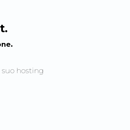
t
.
one.
 suo hosting