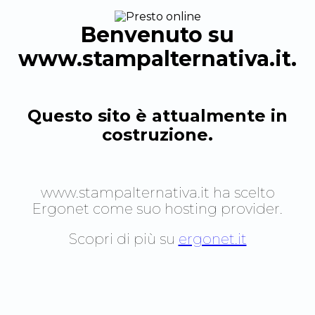
Benvenuto su
www.stampalternativa.it
.
Questo sito è attualmente in
costruzione.
www.stampalternativa.it
ha scelto
Ergonet come suo hosting provider.
Scopri di più su
ergonet.it