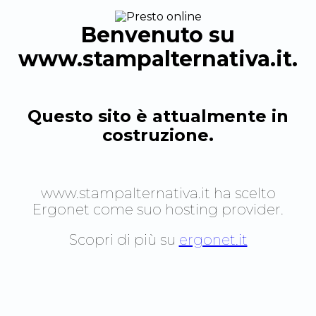
Benvenuto su
www.stampalternativa.it
.
Questo sito è attualmente in
costruzione.
www.stampalternativa.it
ha scelto
Ergonet come suo hosting provider.
Scopri di più su
ergonet.it