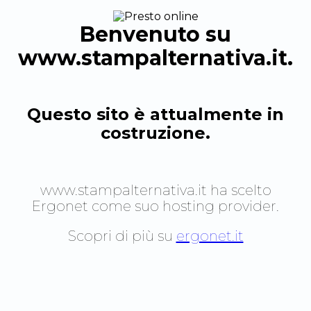
Benvenuto su
www.stampalternativa.it
.
Questo sito è attualmente in
costruzione.
www.stampalternativa.it
ha scelto
Ergonet come suo hosting provider.
Scopri di più su
ergonet.it