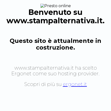
Benvenuto su
www.stampalternativa.it
.
Questo sito è attualmente in
costruzione.
www.stampalternativa.it
ha scelto
Ergonet come suo hosting provider.
Scopri di più su
ergonet.it