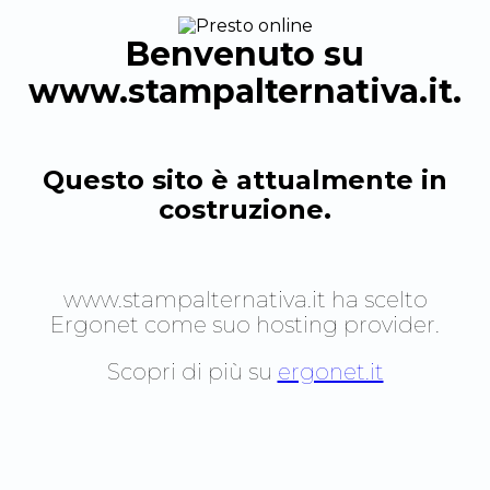
Benvenuto su
www.stampalternativa.it
.
Questo sito è attualmente in
costruzione.
www.stampalternativa.it
ha scelto
Ergonet come suo hosting provider.
Scopri di più su
ergonet.it